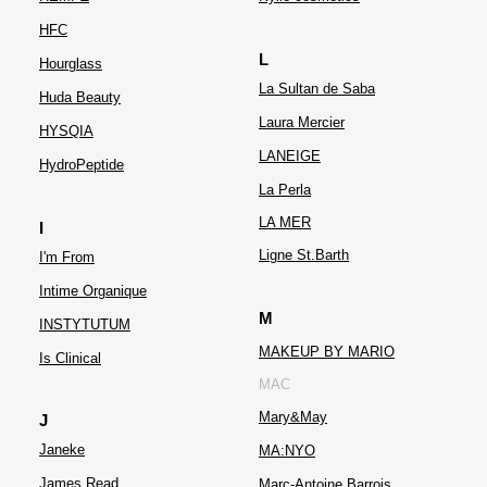
HFC
L
Hourglass
La Sultan de Saba
Huda Beauty
Laura Mercier
HYSQIA
LANEIGE
HydroPeptide
La Perla
LA MER
I
Ligne St.Barth
I'm From
Intime Organique
M
INSTYTUTUM
MAKEUP BY MARIO
Is Clinical
MAC
Mary&May
J
Janeke
MA:NYO
James Read
Marc-Antoine Barrois