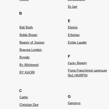
Dr.Jart
B
E
Bali Body
Elemis
Bobbi Brown
Erborian
Beauty of Joseon
Estée Lauder
Bravura London
F
Byredo
Fenty Beauty
By Wishtrend
Fiona Franchimon шпильки
BY KAORI
No1 HAIRPIN
C
G
Cartie
Genosys
Christian Dior