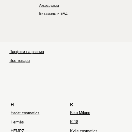
Аксессуары
Витамины и БАД
Парфюм на распив
Ultraceuticals
Все товары
H
K
Kiko Milano
Hadat cosmetics
K-18
Hermès
HEMPZ
Kylie cosmetics