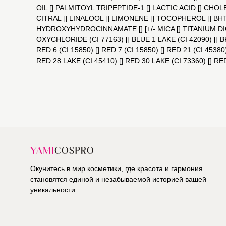
OIL [] PALMITOYL TRIPEPTIDE-1 [] LACTIC ACID [] CH
CITRAL [] LINALOOL [] LIMONENE [] TOCOPHEROL [] B
HYDROXYHYDROCINNAMATE [] [+/- MICA [] TITANIUM DIOXI
OXYCHLORIDE (CI 77163) [] BLUE 1 LAKE (CI 42090) []
RED 6 (CI 15850) [] RED 7 (CI 15850) [] RED 21 (CI 45380
RED 28 LAKE (CI 45410) [] RED 30 LAKE (CI 73360) [] RE
Окунитесь в мир косметики, где красота и гармония
становятся единой и незабываемой историей вашей
уникальности