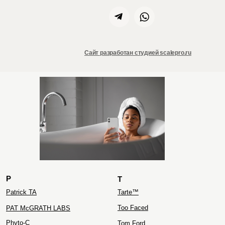
Сайт разработан студией scalepro.ru
ZIELINSKI&ROZEN
P
T
Patrick TA
Tarte™
Too Faced
PAT McGRATH LABS
Phyto-C
Tom Ford