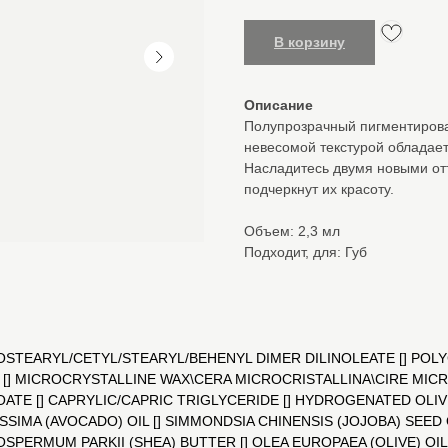
В корзину
Описание
Полупрозрачный пигментирован
невесомой текстурой обладае
Насладитесь двумя новыми отт
подчеркнут их красоту.
Объем: 2,3 мл
Подходит, для: Губ
STEARYL/CETYL/STEARYL/BEHENYL DIMER DILINOLEATE [] POLY
 MICROCRYSTALLINE WAX\CERA MICROCRISTALLINA\CIRE MICR
ATE [] CAPRYLIC/CAPRIC TRIGLYCERIDE [] HYDROGENATED OLIV
SIMA (AVOCADO) OIL [] SIMMONDSIA CHINENSIS (JOJOBA) SEED O
ERMUM PARKII (SHEA) BUTTER [] OLEA EUROPAEA (OLIVE) OIL 