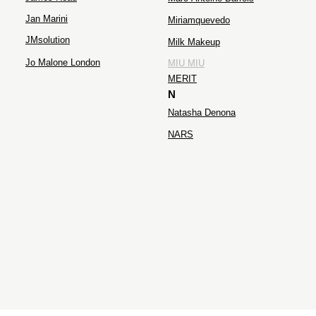
Jan Marini
Miriamquevedo
JMsolution
Milk Makeup
Jo Malone London
MIU MIU
MERIT
N
Natasha Denona
NARS