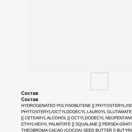
Состав
Состав
HYDROGENATED POLYISOBUTENE [] PHYTOSTERYL/ISO
PHYTOSTERYL/OCTYLDODECYL LAUROYL GLUTAMATE []
[] CETEARYL ALCOHOL [] OCTYLDODECYL NEOPENTANO
ETHYLHEXYL PALMITATE [] SQUALANE [] PERSEA GRATIS
THEOBROMA CACAO (COCOA) SEED BUTTER [] BUTYROSP