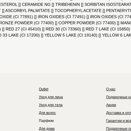
OLESTEROL [] CERAMIDE NG [] TRIBEHENIN [] SORBITAN ISOSTEARA
HT [] ASCORBYL PALMITATE [] TOCOPHERYL ACETATE [] PENTAERY
DE (CI 77891) [] IRON OXIDES (CI 77491) [] IRON OXIDES (CI 774
 BRONZE POWDER (CI 77400) [] COPPER POWDER (CI 77400) [] MANGA
) [] RED 27 (CI 45410) [] RED 30 (CI 73360) [] RED 7 LAKE (CI 15850)
D 33 LAKE (CI 17200) [] YELLOW 5 LAKE (CI 19140) [] YELLOW 6 LAK
Outlet
Каталог
Бренды
Outlet
О нас
Уход для лица
Подарочные н
Уход для тела
Акции
Для волос
Доставка и оп
Парфюм
Гарантии и во
Для дома
Подарочные с