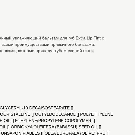
ный увлажняющий бальзам для губ Extra Lip Tint с
т всеми преимуществами привычного бальзама.
енками, которые придадут губам свежий вид и
GLYCERYL-10 DECAISOSTEARATE []
OCRISTALLINE [] OCTYLDODECANOL [] POLYETHYLENE
E OIL [] ETHYLENE/PROPYLENE COPOLYMER []
IL [] ORBIGNYA OLEIFERA (BABASSU) SEED OIL []
UNSAPONIFIABLES [] OLEA EUROPAEA (OLIVE) FRUIT