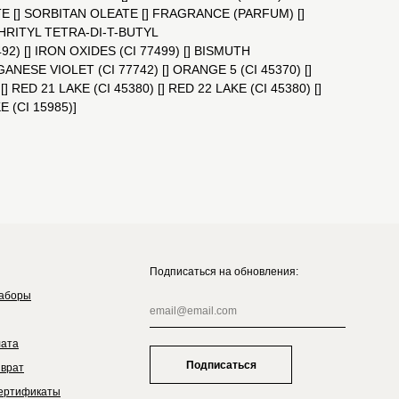
TE [] SORBITAN OLEATE [] FRAGRANCE (PARFUM) []
THRITYL TETRA-DI-T-BUTYL
92) [] IRON OXIDES (CI 77499) [] BISMUTH
NESE VIOLET (CI 77742) [] ORANGE 5 (CI 45370) []
 [] RED 21 LAKE (CI 45380) [] RED 22 LAKE (CI 45380) []
E (CI 15985)]
Подписаться на обновления:
аборы
лата
Подписаться
зврат
ертификаты