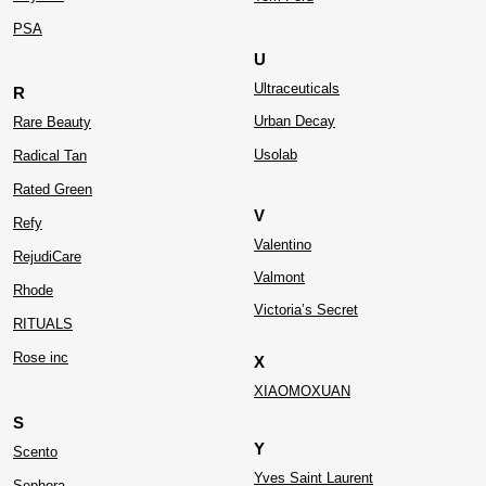
PS
A
U
Ultraceuticals
R
Urban Decay
Rare Beauty
Usolab
Radical Tan
Rated Green
V
Refy
Valentino
RejudiCare
Valmont
Rhode
Victoria’s Secret
RITUALS
Rose inc
X
XIAOMOXUAN
S
Y
Scento
Yves Saint Laurent
Sephora