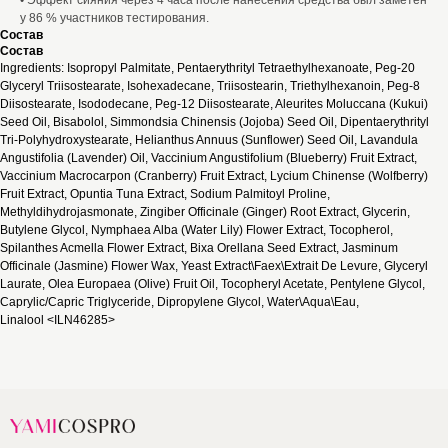
• Эффект сияния через 4 часа после нанесения средства был заметен
у 86 % участников тестирования.
Состав
Состав
Ingredients: Isopropyl Palmitate, Pentaerythrityl Tetraethylhexanoate, Peg-20
Glyceryl Triisostearate, Isohexadecane, Triisostearin, Triethylhexanoin, Peg-8
Diisostearate, Isododecane, Peg-12 Diisostearate, Aleurites Moluccana (Kukui)
Seed Oil, Bisabolol, Simmondsia Chinensis (Jojoba) Seed Oil, Dipentaerythrityl
Tri-Polyhydroxystearate, Helianthus Annuus (Sunflower) Seed Oil, Lavandula
Angustifolia (Lavender) Oil, Vaccinium Angustifolium (Blueberry) Fruit Extract,
Vaccinium Macrocarpon (Cranberry) Fruit Extract, Lycium Chinense (Wolfberry)
Fruit Extract, Opuntia Tuna Extract, Sodium Palmitoyl Proline,
Methyldihydrojasmonate, Zingiber Officinale (Ginger) Root Extract, Glycerin,
Butylene Glycol, Nymphaea Alba (Water Lily) Flower Extract, Tocopherol,
Spilanthes Acmella Flower Extract, Bixa Orellana Seed Extract, Jasminum
Officinale (Jasmine) Flower Wax, Yeast Extract\Faex\Extrait De Levure, Glyceryl
Laurate, Olea Europaea (Olive) Fruit Oil, Tocopheryl Acetate, Pentylene Glycol,
Caprylic/Capric Triglyceride, Dipropylene Glycol, Water\Aqua\Eau,
Linalool <ILN46285>