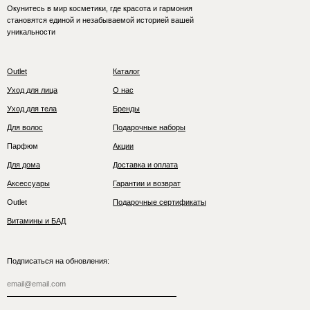
Окунитесь в мир косметики, где красота и гармония
становятся единой и незабываемой историей вашей
уникальности
Outlet
Каталог
Уход для лица
О нас
Уход для тела
Бренды
Для волос
Подарочные наборы
Парфюм
Акции
Для дома
Доставка и оплата
Аксессуары
Гарантии и возврат
Outlet
Подарочные сертификаты
Витамины и БАД
Подписаться на обновления: