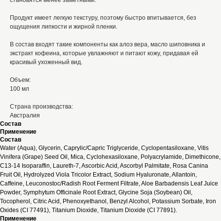
становятся менее заметными.
Продукт имеет легкую текстуру, поэтому быстро впитывается, без
ощущения липкости и жирной пленки.
В состав входят такие компоненты как алоэ вера, масло шиповника и
экстракт кофеина, которые увлажняют и питают кожу, придавая ей
красивый ухоженный вид.
Объем:
100 мл
Страна производства:
Австралия
Состав
Применение
Состав
Water (Aqua), Glycerin, Caprylic/Capric Triglyceride, Cyclopentasiloxane, Vitis
Vinifera (Grape) Seed Oil, Mica, Cyclohexasiloxane, Polyacrylamide, Dimethicone,
C13-14 Isoparaffin, Laureth-7, Ascorbic Acid, Ascorbyl Palmitate, Rosa Canina
Fruit Oil, Hydrolyzed Viola Tricolor Extract, Sodium Hyaluronate, Allantoin,
Caffeine, Leuconostoc/Radish Root Ferment Filtrate, Aloe Barbadensis Leaf Juice
Powder, Symphytum Officinale Root Extract, Glycine Soja (Soybean) Oil,
Tocopherol, Citric Acid, Phenoxyethanol, Benzyl Alcohol, Potassium Sorbate, Iron
Oxides (CI 77491), Titanium Dioxide, Titanium Dioxide (CI 77891).
Применение