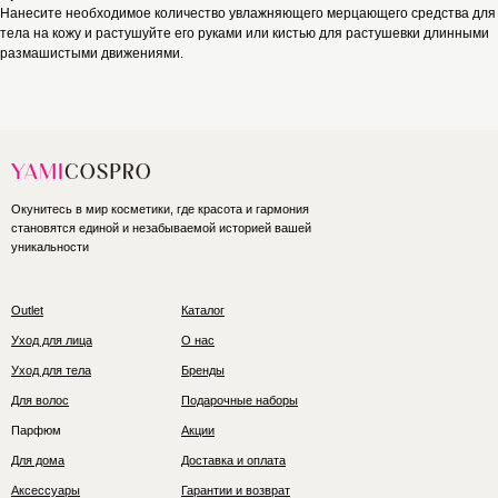
Нанесите необходимое количество увлажняющего мерцающего средства для
тела на кожу и растушуйте его руками или кистью для растушевки длинными
размашистыми движениями.
Окунитесь в мир косметики, где красота и гармония
становятся единой и незабываемой историей вашей
уникальности
Outlet
Каталог
Уход для лица
О нас
Уход для тела
Бренды
Для волос
Подарочные наборы
Парфюм
Акции
Для дома
Доставка и оплата
Аксессуары
Гарантии и возврат