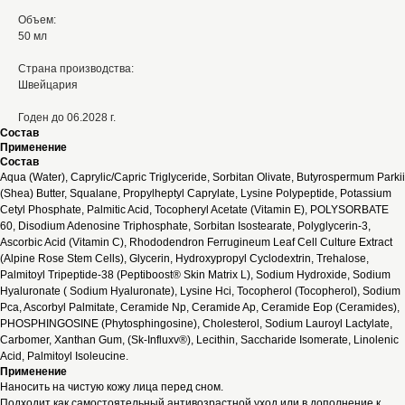
Объем:
50 мл
Страна производства:
Швейцария
Годен до 06.2028 г.
Состав
Применение
Состав
Aqua (Water), Caprylic/Capric Triglyceride, Sorbitan Olivate, Butyrospermum Parkii
(Shea) Butter, Squalane, Propylheptyl Caprylate, Lysine Polypeptide, Potassium
Cetyl Phosphate, Palmitic Acid, Tocopheryl Acetate (Vitamin E), POLYSORBATE
60, Disodium Adenosine Triphosphate, Sorbitan Isostearate, Polyglycerin-3,
Ascorbic Acid (Vitamin C), Rhododendron Ferrugineum Leaf Cell Culture Extract
(Alpine Rose Stem Cells), Glycerin, Hydroxypropyl Cyclodextrin, Trehalose,
Palmitoyl Tripeptide-38 (Peptiboost® Skin Matrix L), Sodium Hydroxide, Sodium
Hyaluronate ( Sodium Hyaluronate), Lysine Hci, Tocopherol (Tocopherol), Sodium
Pca, Ascorbyl Palmitate, Ceramide Np, Ceramide Ap, Ceramide Eop (Ceramides),
PHOSPHINGOSINE (Phytosphingosine), Cholesterol, Sodium Lauroyl Lactylate,
Carbomer, Xanthan Gum, (Sk-Influxv®), Lecithin, Saccharide Isomerate, Linolenic
Acid, Palmitoyl Isoleucine.
Применение
Наносить на чистую кожу лица перед сном.
Подходит как самостоятельный антивозрастной уход или в дополнение к