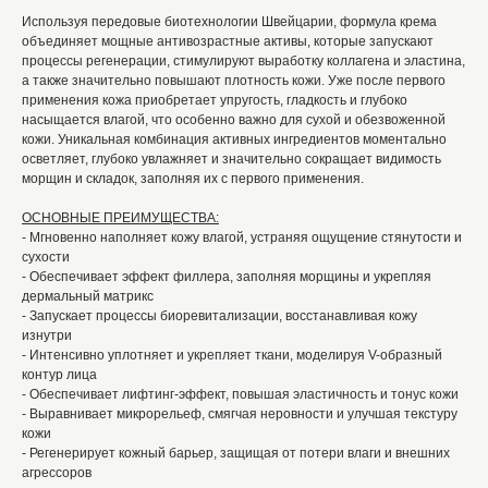
Используя передовые биотехнологии Швейцарии, формула крема
объединяет мощные антивозрастные активы, которые запускают
процессы регенерации, стимулируют выработку коллагена и эластина,
а также значительно повышают плотность кожи. Уже после первого
применения кожа приобретает упругость, гладкость и глубоко
насыщается влагой, что особенно важно для сухой и обезвоженной
кожи. Уникальная комбинация активных ингредиентов моментально
осветляет, глубоко увлажняет и значительно сокращает видимость
морщин и складок, заполняя их с первого применения.
ОСНОВНЫЕ ПРЕИМУЩЕСТВА:
- Мгновенно наполняет кожу влагой, устраняя ощущение стянутости и
сухости
- Обеспечивает эффект филлера, заполняя морщины и укрепляя
дермальный матрикс
- Запускает процессы биоревитализации, восстанавливая кожу
изнутри
- Интенсивно уплотняет и укрепляет ткани, моделируя V-образный
контур лица
- Обеспечивает лифтинг-эффект, повышая эластичность и тонус кожи
- Выравнивает микрорельеф, смягчая неровности и улучшая текстуру
кожи
- Регенерирует кожный барьер, защищая от потери влаги и внешних
агрессоров