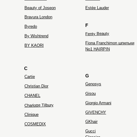
Beauty of Joseon
Estée Lauder
Bravura London
F
Byredo
Fenty Beauty
By Wishtrend
Fiona Franchimon шпильки
BY KAORI
No1 HAIRPIN
C
G
Cartie
Genosys
Christian Dior
Gisou
CHANEL
Giorgio Armani
Charlotte Tilbury
GIVENCHY
Clinique
GKhair
COSMEDIX
Gucci