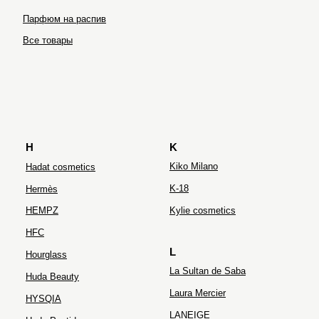
Парфюм на распив
Ultraceuticals
Все товары
H
K
Kiko Milano
Hadat cosmetics
K-18
Hermès
HEMPZ
Kylie cosmetics
HFC
L
Hourglass
La Sultan de Saba
Huda Beauty
Laura Mercier
HYSQIA
LANEIGE