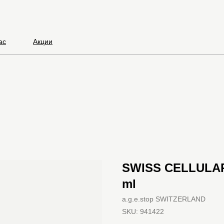
ас
Акции
SWISS CELLULAR
ml
a.g.e.stop SWITZERLAND
SKU:
941422