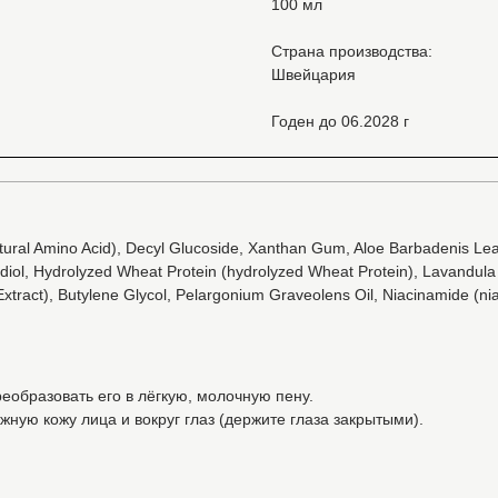
100 мл
Страна производства:
Швейцария
Годен до 06.2028 г
tural Amino Acid), Decyl Glucoside, Xanthan Gum, Aloe Barbadenis Leaf
diol, Hydrolyzed Wheat Protein (hydrolyzed Wheat Protein), Lavandula 
ract), Butylene Glycol, Pelargonium Graveolens Oil, Niacinamide (niac
реобразовать его в лёгкую, молочную пену.
ую кожу лица и вокруг глаз (держите глаза закрытыми).