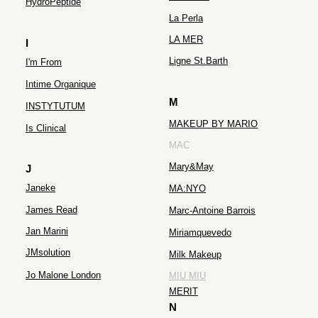
HydroPeptide
La Perla
LA MER
I
Ligne St.Barth
I'm From
Intime Organique
M
INSTYTUTUM
MAKEUP BY MARIO
Is Clinical
MAC
Mary&May
J
Janeke
MA:NYO
James Read
Marc-Antoine Barrois
Jan Marini
Miriamquevedo
JMsolution
Milk Makeup
Jo Malone London
MIU MIU
MERIT
N