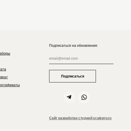
Подписаться на обновления:
аборы
лата
Подписаться
зврат
ертификаты
Сайт разработан студией scalepro.ru