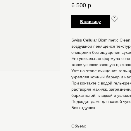
6 500
р.
В корзину
Swiss Cellular Biomimetic Cle
воздушной пенящейся текстур
очищения без ощущения сухос
Его уникальная формула соч
также успокаивающую цветочн
Уже на этапе очищения гель-к
укрепляя кожный барьер и на
При контакте с водой гель-кр
растворяя макияж, загрязнени
бархатистой, гладкой и увлаж
Подходит даже для самой чувс
Без отдушек.
Объем: