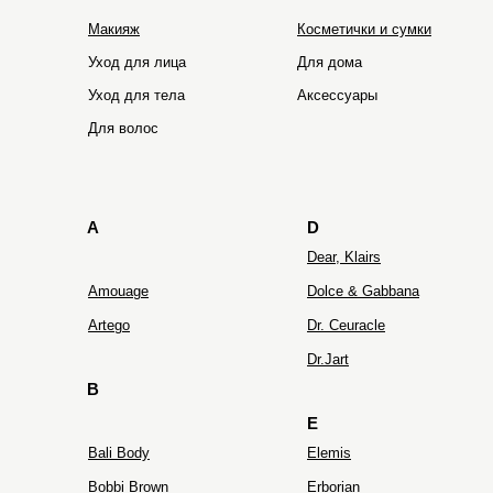
Макияж
Косметички и сумки
Уход для лица
Для дома
Уход для тела
Аксессуары
HOLIFROG
Hydro Peptide
Для волос
A
D
Dear, Klairs
Amouage
Dolce & Gabbana
Artego
Dr. Ceuracle
Dr.Jart
B
E
Bali Body
Elemis
Bobbi Brown
Erborian