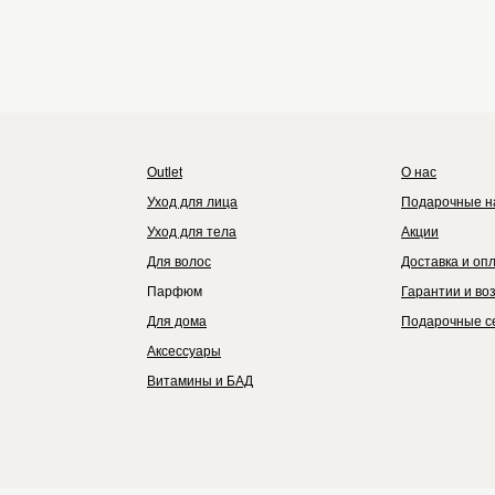
Outlet
Каталог
Бренды
Outlet
О нас
Уход для лица
Подарочные н
Уход для тела
Акции
Для волос
Доставка и оп
Парфюм
Гарантии и во
Для дома
Подарочные с
Аксессуары
Витамины и БАД