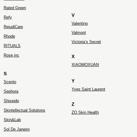
Rated Green
V
Refy
Valentino
RejudiCare
Valmont
Rhode
Victoria’s Secret
RITUALS
Rose inc
X
XIAOMOXUAN
S
Y
Scento
Yves Saint Laurent
Sephora
Shiseido
Z
Skintellectual Solutions
ZO Skin Health
Skin&Lab
Sol De Janeiro