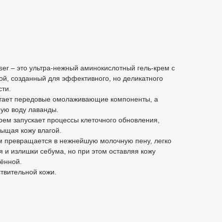
anser – это ультра-нежный аминокислотный гель-крем с
ой, созданный для эффективного, но деликатного
ти.
етает передовые омолаживающие компоненты, а
ую воду лаванды.
рем запускает процессы клеточного обновления,
сыщая кожу влагой.
ем превращается в нежнейшую молочную пену, легко
я и излишки себума, но при этом оставляя кожу
нённой.
твительной кожи.