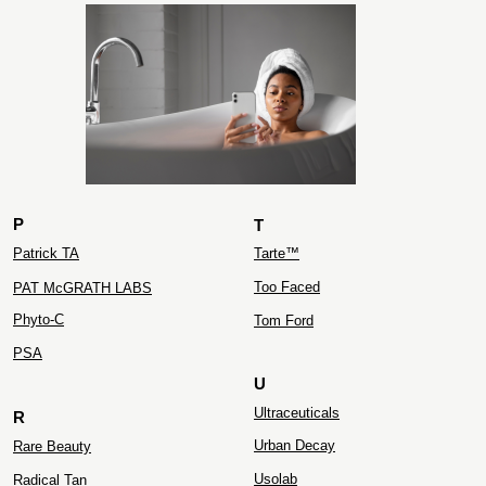
ZIELINSKI&ROZEN
P
T
Patrick TA
Tarte™
Too Faced
PAT McGRATH LABS
Phyto-C
Tom Ford
PS
A
U
Ultraceuticals
R
Urban Decay
Rare Beauty
Usolab
Radical Tan