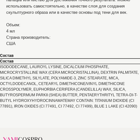
использовать самостоятельно, в качестве слоя для создания
скульптурного образа или в качестве основы под тени для век.
Объем:
4 мл
Страна производитель:
США
Состав
Состав
ISODODECANE, LAUROYL LYSINE, DICALCIUM PHOSPHATE,
MICROCRYSTALLINE WAX (CERA MICROCRISTALLINA), DEXTRIN PALMITATE,
SILICA DIMETHYL SILYLATE, POLYAMIDE-3, ZINC STEARATE, MICA,
OCTYLDODECANOL, CETEARYL DIMETHICONE/VINYL DIMETHICONE
CROSSPOLYMER, EUPHORBIA CERIFERA (CANDELILLA) WAX, SILICA,
BUTYROSPERMUM PARKII (SHEA) BUTTER, PENTAERYTHRITYL TETRA-DI-T-
BUTYL HYDROXYHYDROCINNAMATEMAY CONTAIN: TITANIUM DIOXIDE (CI
77891), IRON OXIDES (CI 77491, CI 77492, CI 77499), BLUE 1 LAKE (CI 42090)