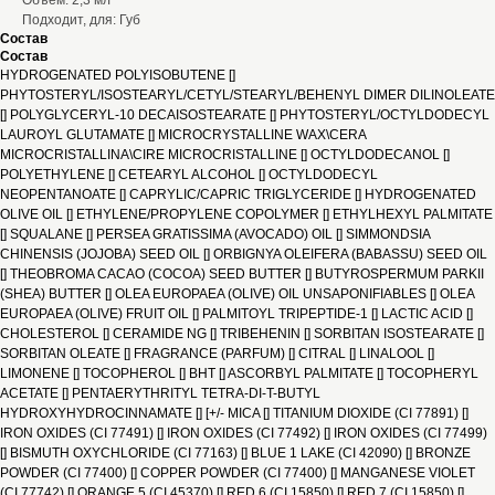
Объем: 2,3 мл
Подходит, для: Губ
Состав
Состав
HYDROGENATED POLYISOBUTENE []
PHYTOSTERYL/ISOSTEARYL/CETYL/STEARYL/BEHENYL DIMER DILINOLEATE
[] POLYGLYCERYL-10 DECAISOSTEARATE [] PHYTOSTERYL/OCTYLDODECYL
LAUROYL GLUTAMATE [] MICROCRYSTALLINE WAX\CERA
MICROCRISTALLINA\CIRE MICROCRISTALLINE [] OCTYLDODECANOL []
POLYETHYLENE [] CETEARYL ALCOHOL [] OCTYLDODECYL
NEOPENTANOATE [] CAPRYLIC/CAPRIC TRIGLYCERIDE [] HYDROGENATED
OLIVE OIL [] ETHYLENE/PROPYLENE COPOLYMER [] ETHYLHEXYL PALMITATE
[] SQUALANE [] PERSEA GRATISSIMA (AVOCADO) OIL [] SIMMONDSIA
CHINENSIS (JOJOBA) SEED OIL [] ORBIGNYA OLEIFERA (BABASSU) SEED OIL
[] THEOBROMA CACAO (COCOA) SEED BUTTER [] BUTYROSPERMUM PARKII
(SHEA) BUTTER [] OLEA EUROPAEA (OLIVE) OIL UNSAPONIFIABLES [] OLEA
EUROPAEA (OLIVE) FRUIT OIL [] PALMITOYL TRIPEPTIDE-1 [] LACTIC ACID []
CHOLESTEROL [] CERAMIDE NG [] TRIBEHENIN [] SORBITAN ISOSTEARATE []
SORBITAN OLEATE [] FRAGRANCE (PARFUM) [] CITRAL [] LINALOOL []
LIMONENE [] TOCOPHEROL [] BHT [] ASCORBYL PALMITATE [] TOCOPHERYL
ACETATE [] PENTAERYTHRITYL TETRA-DI-T-BUTYL
HYDROXYHYDROCINNAMATE [] [+/- MICA [] TITANIUM DIOXIDE (CI 77891) []
IRON OXIDES (CI 77491) [] IRON OXIDES (CI 77492) [] IRON OXIDES (CI 77499)
[] BISMUTH OXYCHLORIDE (CI 77163) [] BLUE 1 LAKE (CI 42090) [] BRONZE
POWDER (CI 77400) [] COPPER POWDER (CI 77400) [] MANGANESE VIOLET
(CI 77742) [] ORANGE 5 (CI 45370) [] RED 6 (CI 15850) [] RED 7 (CI 15850) []