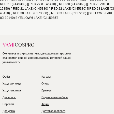
RED 21 (CI 45380) [] RED 27 (CI 45410) [] RED 30 (CI 73360) [] RED 7 LAKE (CI
15850) [] RED 21 LAKE (CI 45380) [] RED 22 LAKE (CI 45380) [] RED 28 LAKE (CI
45410) [] RED 30 LAKE (CI 73360) [] RED 33 LAKE (CI 17200) [] YELLOW 5 LAKE
(CI 19140) [] YELLOW 6 LAKE (CI 15985)]
Окунитесь в мир косметики, где красота и гармония
становятся единой и незабываемой историей вашей
уникальности
Outlet
Каталог
Уход для лица
О нас
Уход для тела
Бренды
Для волос
Подарочные наборы
Парфюм
Акции
Для дома
Доставка и оплата